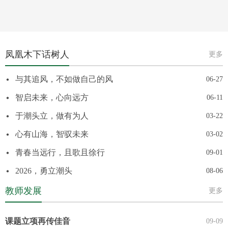
凤凰木下话树人
更多
与其追风，不如做自己的风
06-27
智启未来，心向远方
06-11
于潮头立，做有为人
03-22
心有山海，智驭未来
03-02
青春当远行，且歌且徐行
09-01
2026，勇立潮头
08-06
教师发展
更多
课题立项再传佳音
09-09