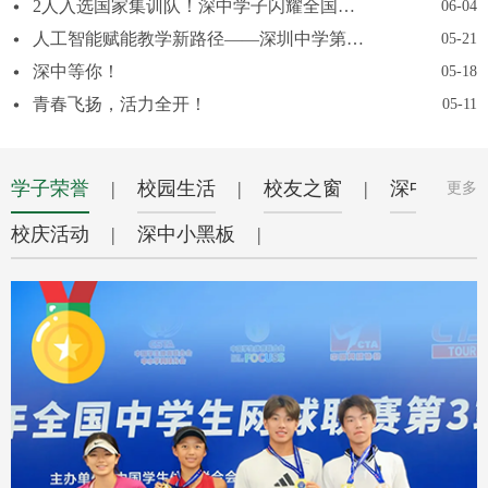
2人入选国家集训队！深中学子闪耀全国中学生天文知识竞赛！
06-04
人工智能赋能教学新路径——深圳中学第一期教研沙龙圆满举办
05-21
深中等你！
05-18
青春飞扬，活力全开！
05-11
学子荣誉
|
校园生活
|
校友之窗
|
深中印象
更多
校庆活动
|
深中小黑板
|