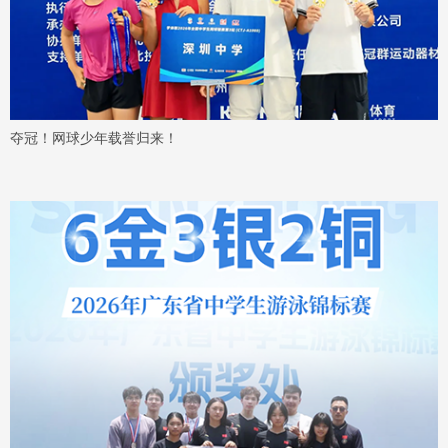
夺冠！网球少年载誉归来！