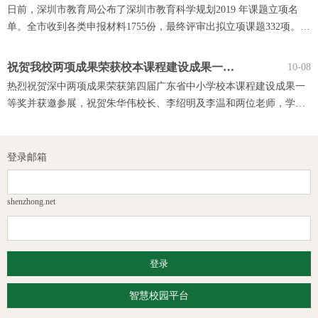
日前，深圳市教育局公布了深圳市教育科学规划2019 年课题立项名
单。全市收到各类申报材料1755份，最终评审出拟立项课题332项。我
校共有5名教师的课题喜获立项，在此向他们表示祝贺。
祝贺我校两项成果荣获校本课程建设成果一等奖
10-08
热烈祝贺深中两项成果荣获第四届广东省中小学校本课程建设成果一
等奖并获邀参展，祝贺朱华伟校长、李绍明及李温和两位老师，学习
并致敬！
登录邮箱
shenzhong.net
智慧校园平台