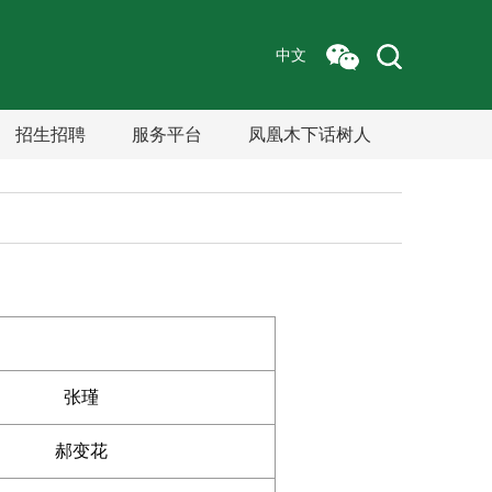
中文
招生招聘
服务平台
凤凰木下话树人
张瑾
郝变花