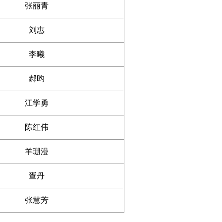
张丽青
刘惠
李曦
郝昀
江学勇
陈红伟
羊珊漫
疍丹
张慧芳