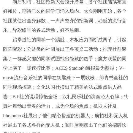
雨后初晴，社团招新大会拉开序幕，各个社团陆续布置
好摊位，期待已久的同学们涌入场内。大会刚刚开始，各个
社团就使出全身解数，一声声整齐的招新词，动感的流行音
乐，异彩纷呈的各式活动，好不热闹。
跆拳道社的同学一个踢腿，木板应力而断成两节，引起
阵阵喝彩；公益类的社团展出了各项义工活动；推理社前聚
集了一群感兴趣的同学试图找出隐藏的凶手；魔方联盟的同
学上演了一场速拧比赛；ACES Studio的海报最为惹眼；V-
music流行音乐社的同学在钥匙妹下一展歌喉；绯青书画社的
同学现场挥笔；文化法国社摆出了精美的法式甜点供人品
尝；B.P社的说唱惊艳全场；汉礼民乐社的演奏沁人心脾；街
舞社舞动出青春的活力，成为全场的焦点；机器人社及
Photonbox社展出了他们精心搭建的机器人；航拍社和无人机
社展出了各式各样的无人机；咖啡屋则摆出了他们的招牌饮