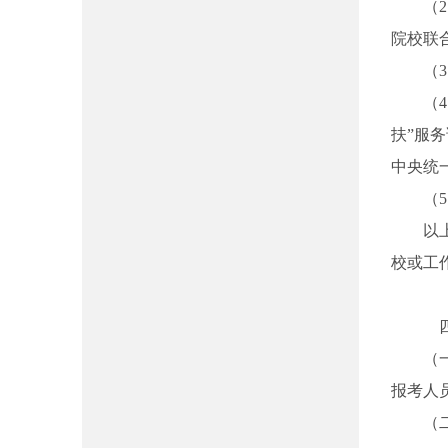
（
院校联
（
（
扶”服
中央统
（
以
校或工
四
（
报考人
（