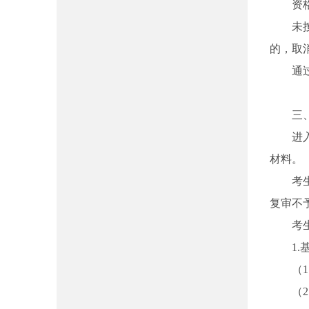
资
未
的，取
通
三
进
材料。
考
复审不
考
1
（
（