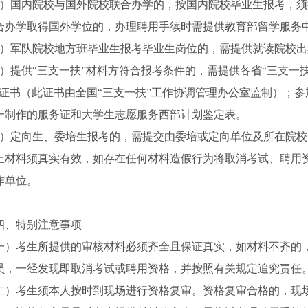
2）国内院校与国外院校联合办学的，按国内院校毕业生报考，
合办学取得国外学位的，办理聘用手续时需提供教育部留学服务
3）军队院校地方班毕业生报考毕业生岗位的，需提供就读院校
4）提供“三支一扶”材料方符合报考条件的，需提供各省“三支一
务证书（此证书由全国“三支一扶”工作协调管理办公室监制）；参
一制作的服务证和大学生志愿服务西部计划鉴定表。
5）定向生、委培生报考的，需提交由委培或定向单位及所在院
上材料须真实有效，如存在任何材料造假行为将取消考试、聘用
作单位。
、特别注意事项
一）考生所提供的审核材料必须齐全且保证真实，如材料不齐的
员，一经发现即取消考试或聘用资格，并按照有关规定追究责任
二）考生须本人按时到现场进行资格复审。资格复审合格的，现