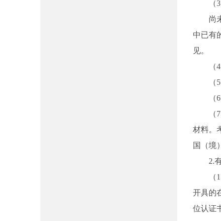
（
尚
中已有
见。
（
（
（
（
材料。考
国（境
2
（
开具的
位认证