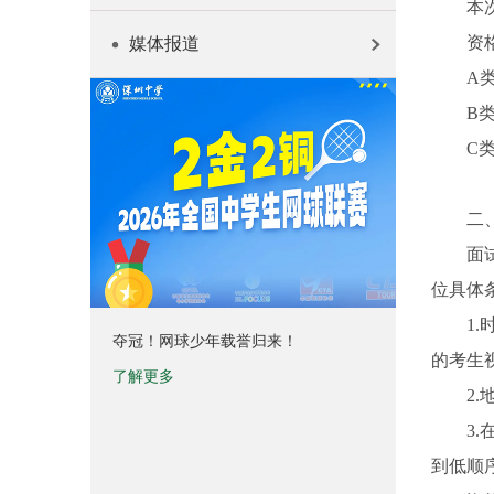
本
资
媒体报道
A
B
C
二
面
位具体
1
夺冠！网球少年载誉归来！
的考生
了解更多
2
3
到低顺