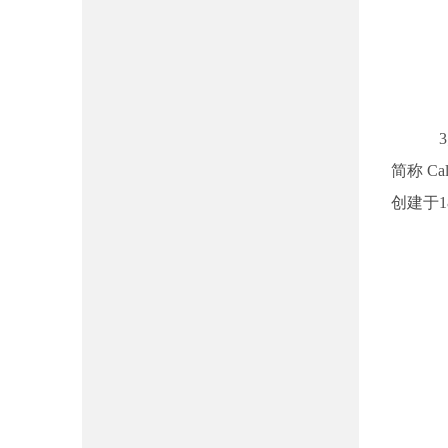
3月
简称 
创建于