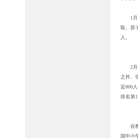
1
取。苏
人。
2
之祚、
近80
排名第
在
国中小