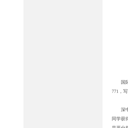
国
771
深
同学获
昌平分