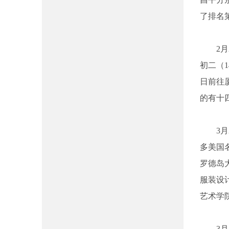
了排名
2
初二（
日前往
的有十
3
多美国
罗德岛
服装设
艺术学
3