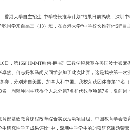
月，香港大学自主招生“中学校长推荐计划”结果日前揭晓，深圳
子聪同学来自高三（13）班，在香港大学“中学校长推荐计划”
月16日，第16届HMMT哈佛-麻省理工数学锦标赛在美国波士
张卓然、何志扬和马尚义同学参加了此次比赛，这是我校第一次派
0人参赛，分别来自美国、加拿大和中国。我校荣获团体赛第12名
13名，周韫坤同学获得个人总分第7名和代数单项第7名，夏商周
教育部基础教育课程改革综合实践活动项目组、中国教育学会教
学生研究性学习成果评比”中，深圳中学学生的34项研究课题荣获