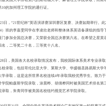
第10的加州理工学院的通行证。
月23日，“21世纪杯”英语演讲赛深圳赛区复赛、决赛如期举行。
14）班的李嘉雯同学在李凌欣老师和整体体系英语备课组的指导下，
厦门参加全国总决赛，又荣获全国总决赛第六名。在希望之星英
四名，二等奖二十名，三等奖十八名。
月28日，美国各大名校录取情况发布，我校国际体系美术专业录
名校录取，包括哥伦比亚大学、莱斯大学、华盛顿圣路易斯大学
大学录取，这是这所世界名校连续4年录取我校优秀学生。致力
计学院帕森斯学院录取，涂晨晔、胡倩桦同时被美国艺术排名第
院录取，朱青同学被美国名校纽约视觉艺术学院录取。
月30日至31日，全国中学生英语学术辩论广东地区第一轮联赛正