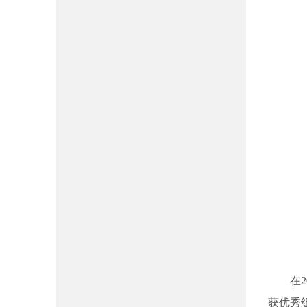
在
获优秀