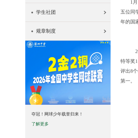
1
五位同
学生社团
年的国
规章制度
2
特等奖
评出8
第一。
夺冠！网球少年载誉归来！
了解更多