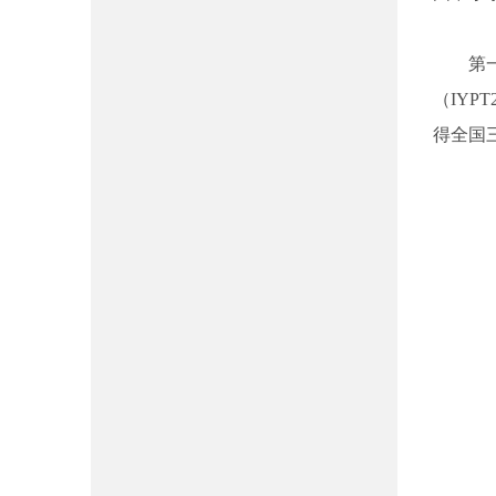
第一
（IY
得全国