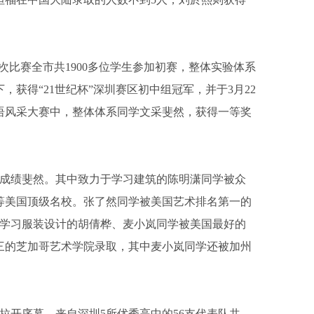
此次比赛全市共1900多位学生参加初赛，整体实验体系
获得“21世纪杯”深圳赛区初中组冠军，并于3月22
语风采大赛中，整体体系同学文采斐然，获得一等奖
取成绩斐然。其中致力于学习建筑的陈明潇同学被众
等美国顶级名校。张了然同学被美国艺术排名第一的
于学习服装设计的胡倩桦、麦小岚同学被美国最好的
三的芝加哥艺术学院录取，其中麦小岚同学还被加州
式拉开序幕，来自深圳5所优秀高中的56支代表队共