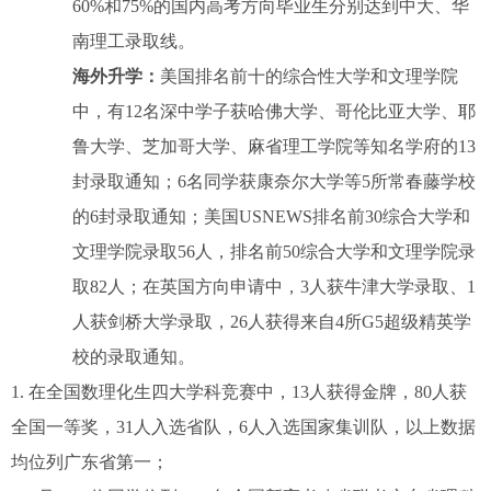
60%
和
75%
的国内高考方向毕业生分别达到中大、华
南理工录取线。
海外升学：
美国排名前十的综合性大学和文理学院
中，有
12
名深中学子获哈佛大学、哥伦比亚大学、耶
鲁大学、芝加哥大学、麻省理工学院等知名学府的
13
封录取通知；
6
名同学获康奈尔大学等
5
所常春藤学校
的
6
封录取通知；美国
USNEWS
排名前
30
综合大学和
文理学院录取
56
人，排名前
50
综合大学和文理学院录
取
82
人；在英国方向申请中，
3
人获牛津大学录取、
1
人获剑桥大学录取，
26
人获得来自
4
所
G5
超级精英学
校的录取通知。
1. 在全国数理化生四大学科竞赛中，13人获得金牌，80人获
全国一等奖，31人入选省队，6人入选国家集训队，以上数据
均位列广东省第一；