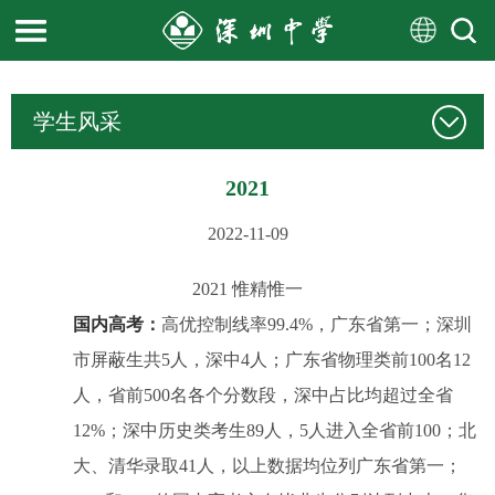
学生风采
2021
2022-11-09
2021 惟精惟一
国内高考：
高优控制线率
99.4%
，广东省第一；深圳
市屏蔽生共
5
人，深中
4
人；广东省物理类前
100
名
12
人，省前
500
名各个分数段，深中占比均超过全省
12%
；深中历史类考生
89
人，
5
人进入全省前
100
；北
大、清华录取
41
人，以上数据均位列广东省第一；