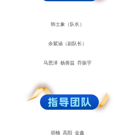
韩士象（队长）
余紫涵（副队长）
马恩泽 杨善益 乔振宇
胡楠 高阳 金鑫