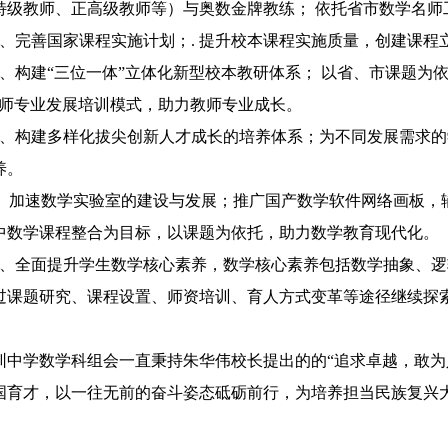
特级教师、正高级教师等）与奥数金牌教练；
依托省市数学名师
2、
完善国家课程实施计划；
.
提升校本课程实施质量，创建课程
3、
构建
“
三位一体
”
立体化新型校本教研体系；
以省、市课题为
师专业发展培训模式，助力教师专业成长。
4、
构建多样化拔尖创新人才成长的培养体系；为不同发展需求的
养。
、
加速
数学实验室的建设与发展；推广国产数学软件网络画板，
中数学课程整合为目标，以课题为依托，助力数学教育现代化。
6、
全面提升学生数学核心素养，数学核心素养包括数学抽象、逻
过课题研究、课程设置、师资培训、育人方式变革等途径继续探
圳中学数学科组会一直秉持朱华伟校长提出的的“追求卓越，敢为
国育才，以一往无前的奋斗姿态砥砺前行，为培养担当民族复兴