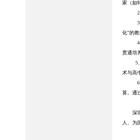
家（如
化
”
的教
贯通培
5
术与高
算。通
深
人、为