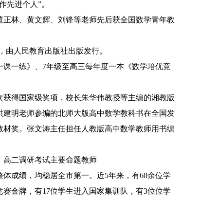
作先进个人
”
。
董正林、黄文辉、刘锋等老师先后获全国数学青年教
，由人民教育出版社出版发行。
一课一练》、
7
年级至高三每年度一本《数学培优竞
次获得国家级奖项，校长朱华伟教授等主编的湘教版
洪建明老师参编的北师大版高中数学教科书在全国发
教材奖。张文涛主任担任人教版高中数学教师用书编
、高二调研考试主要命题教师
整体成绩，均稳居全市第一。近
5
年来，有
60
余位学
竞赛金牌，有
17
位学生进入国家集训队，有
3
位位学