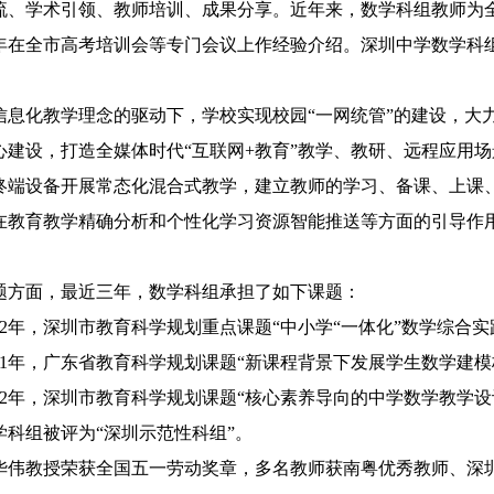
流、学术引领、教师培训、成果分享。近年来，数学科组教师为
年在全市高考培训会等专门会议上作经验介绍。深圳中学数学科
信息化教学理念的驱动下，学校实现校园
“
一网统管
”
的建设，大
心建设，打造全媒体时代
“
互联网
+
教育
”
教学、教研、远程应用场
终端设备开展常态化混合式教学，建立教师的学习、备课、上课
在教育教学精确分析和个性化学习资源智能推送等方面的引导作
题方面，最近三年，数学科组承担了如下课题：
2
年，深圳市教育科学规划重点课题
“
中小学
“
一体化
”
数学综合实
1
年，广东省教育科学规划课题
“
新课程背景下发展学生数学建模
2
年，深圳市教育科学规划课题
“
核心素养导向的中学数学教学设
学科组被评为
“
深圳示范性科组
”
。
华伟教授荣获全国五一劳动奖章，多名教师获南粤优秀教师、深