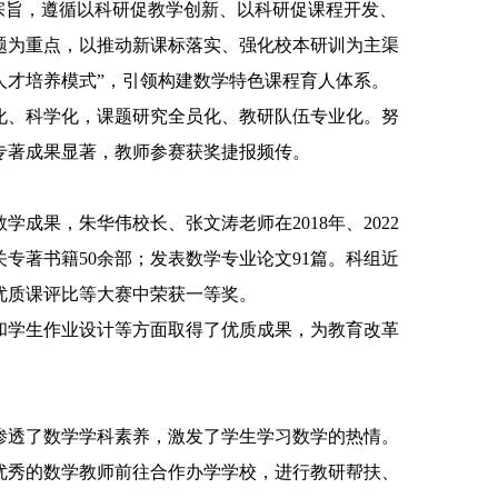
宗旨，遵循以科研促教学创新、以科研促课程开发、
题为重点，以推动新课标落实、强化校本研训为主渠
人才培养模式
”
，引领构建数学特色课程育人体系。
化、科学化，课题研究全员化、教研队伍专业化。努
专著成果显著，教师参赛获奖捷报频传。
教学成果，朱华伟校长、张文涛老师在
2018
年、
2022
关专著书籍
50
余部；发表数学专业论文
91
篇。科组近
优质课评比等大赛中荣获一等奖。
和学生作业设计等方面取得了优质成果，为教育改革
渗透了数学学科素养，激发了学生学习数学的热情。
优秀的数学教师前往合作办学学校，进行教研帮扶、