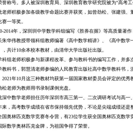
荣誉称号。多人被深圳教育局、深圳教育教学研究院被为
“
高考工
批老师积极参加各级教学命题比赛并获奖，如曾劲松、张建强、
比赛一等奖。
0-2014
年，深圳圳中学数学科组编写《胜券在握》等高质量著作
长朱华伟教授带领科组教师编著《高中数学精讲》、《高中数学
》，共计
10
余本校本教材，由清华大学出版社出版。
学科组老师积极参与新课程改革、参与教科书的编写工作，并多
学教科书，郭慧清老师参编的人民教育出版社高中数学教科书，
，
2021
年
10
月这三种教材均获第一届国家教材委员会评定的优秀
劲松老师为教师用书录制课例光盘。
批深中数学老师担任历年深圳市高三第一、二次调研考试与高一
年来，高考数学成绩在省市保持领先优势，不论是尖端成绩还是
全国奥林匹克数学竞赛冬令营，有
23
位学生获全国奥林匹克数学
国际数学奥林匹克金牌，为祖国争得了荣誉。