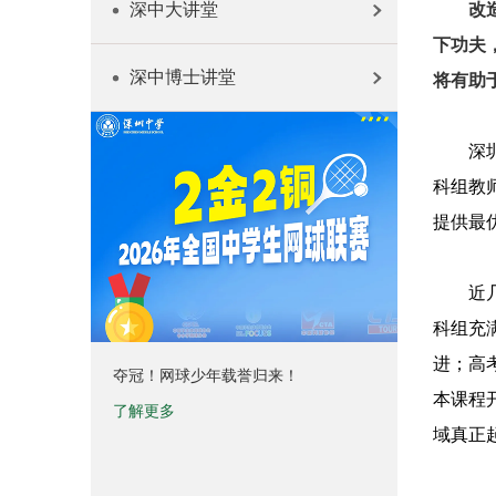
深中大讲堂
改
下功夫
深中博士讲堂
将有助
深
科组教
提供最
近
科组充
进；高
夺冠！网球少年载誉归来！
本课程
了解更多
域真正