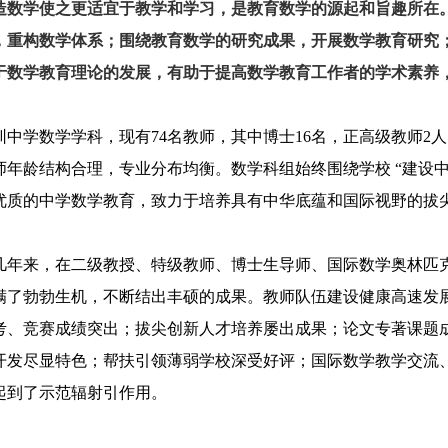
造数学使之更适宜于教学和学习，是教育数学的源起和旨趣所在
，重构数学体系；围绕教育数学的研究成果，开展数学教育研究
于数学教育理论的发展，有助于提高数学教育工作者的学术素养
圳中学数学学科，现有
74
名教师，其中博士
16
名，正高级教师
2
人
师年龄结构合理，专业分布均衡。数学科组始终围绕学校
“
建设
优质的中学数学教育，致力于培养具有中华底蕴和国际视野的拔
几年来，在二级教授、特级教师、博士生导师、国际数学奥林匹
满了勃勃生机，不断结出丰硕的成果。教师队伍建设健康高速发
考、竞赛成绩突出；拔尖创新人才培养屡出成果；论文专著课题
开发尽显特色；帮扶引领薄弱学校深受好评；国际数学教学交流
起到了示范辐射引作用。