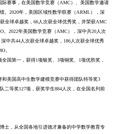
国际赛事，在美国数学竞赛（
AMC
）、美国数学邀请
绩。
2020
年，美国区域性数学联赛（
ARML
），深
次获全球卓越奖，
66
人次获全球优秀奖，并荣获
AMC
MO
。
2022
年美国数学竞赛（
AMC
），深中共
20
人次
，深中共
44
人次获全球卓越奖，
186
人次获全球优秀
MO
。
项全国第一，获得
1
项银奖、
3
项铜奖、
1
项优胜奖，
赛和美国高中生数学建模竞赛中获得团队特等奖
3
队二等奖
127
项，获奖学生
884
人次，在全国名列前
博士，从全国各地引进德才兼备的中学数学教育专