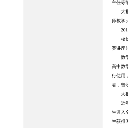
主任等
大
师教学
201
校
赛讲座
数
高中数
行使用
者，曾
大
近
生进入
生获得