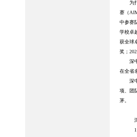
为
赛（
AI
中参赛
学校卓
获全球
奖；
202
深
在全省
深
项、团
茅。