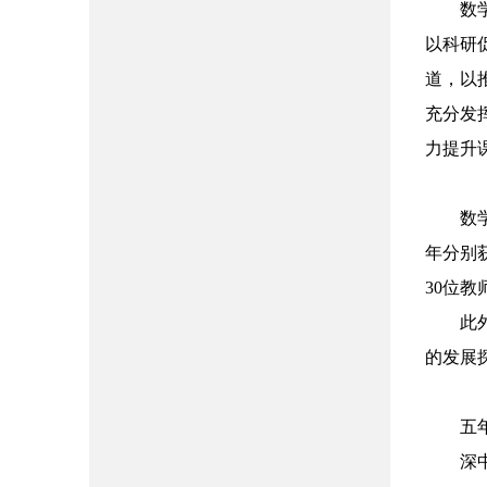
数
以科研
道，以
充分发
力提升
数
年分别
30
位教
此
的发展
五
深