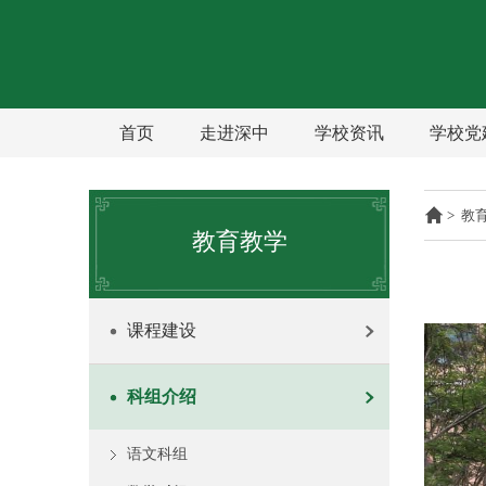
首页
走进深中
学校资讯
学校党
>
教
教育教学
课程建设
科组介绍
语文科组