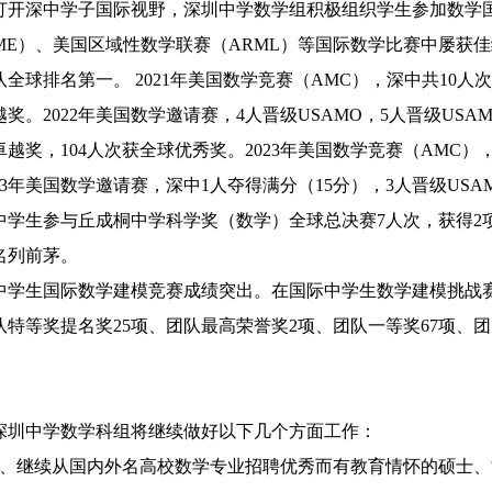
打开深中学子国际视野，深圳中学数学组积极组织学生参加数学
ME
）、美国区域性数学联赛（
ARML
）等国际数学比赛中屡获佳
队全球排名第一。
2021
年美国数学竞赛（
AMC
），深中共
10
人
越奖。
2022
年美国数学邀请赛，
4
人晋级
USAMO
，
5
人晋级
USA
卓越奖，
104
人次获全球优秀奖。
2023
年美国数学竞赛（
AMC
）
3
年美国数学邀请赛，深中
1
人夺得满分（
15
分），
3
人晋级
USA
中学生参与丘成桐中学科学奖（数学）全球总决赛
7
人次，获得
2
名列前茅。
中学生国际数学建模竞赛成绩突出。在国际中学生数学建模挑战
队特等奖提名奖
25
项、团队最高荣誉奖
2
项、团队一等奖
67
项、团
深圳中学数学科组将继续做好以下几个方面工作：
1、
继续从国内外名高校数学专业招聘优秀而有教育情怀的硕士、