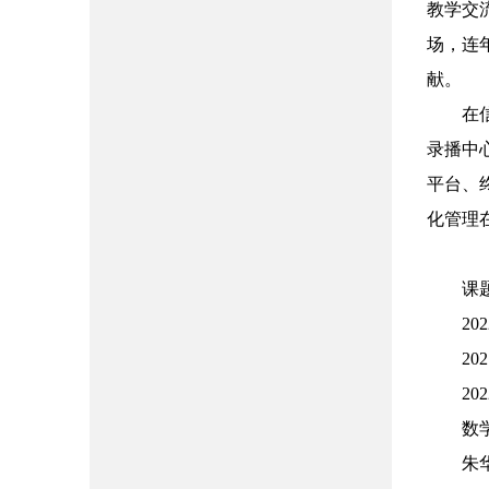
教学交
场，连
献。
在
录播中
平台、
化管理
课
202
202
202
数
朱