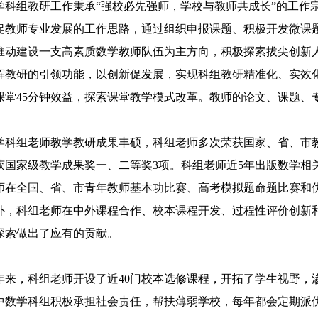
学科组教研工作秉承
“
强校必先强师，学校与教师共成长
”
的工作
促教师专业发展的工作思路，通过组织申报课题、积极开发微课
推动建设一支高素质数学教师队伍为主方向，积极探索拔尖创新
挥教研的引领功能，以创新促发展，实现科组教研精准化、实效
课堂
45
分钟效益，探索课堂教学模式改革。教师的论文、课题、
学科组老师教学教研成果丰硕，科组老师多次荣获国家、省、市
获国家级教学成果奖一、二等奖
3
项。科组老师近
5
年出版数学相
师在全国、省、市青年教师基本功比赛、高考模拟题命题比赛和
外，科组老师在中外课程合作、校本课程开发、过程性评价创新
探索做出了应有的贡献。
年来，科组老师开设了近
40
门校本选修课程，开拓了学生视野，
中数学科组积极承担社会责任，帮扶薄弱学校，每年都会定期派