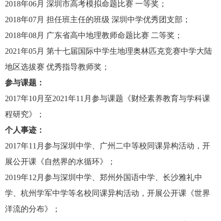
2018
年
06
月
深圳市高考模拟命题比赛
一等奖；
2018
年
07
月
担任班主任的班级
深圳中学优秀团支部；
2018
年
08
月
广东省高中地理教师命题比赛
二等奖；
2021
年
05
月
第十七届国际中学生地理奥林匹克竞赛中学大陆
地区选拔赛
优秀指导教师奖；
参与课题：
2017
年
10
月至
2021
年
11
月参与课题《财经素养教育与学科课
程研究》；
个人事迹：
2017
年
11
月参与深圳中学、广州二中等校同课异构活动，开
展公开课《自然界的水循环》；
2019
年
12
月参与深圳中学、郑州外国语中学、长沙雅礼中
学、杭州学军中学等名校同课异构活动，开展公开课《世界
洋流的分布》；