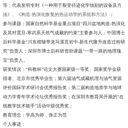
等；代表发明专利《一种用于裂变径迹化学蚀刻的设备及方
法》、《
构造
-
热演化恢复的热运动学的系统和方法
》；
参与课题：
国家自然科学基金重点项目“四川盆地构造
-
热演化
及其对震旦
-
寒武系天然气成藏的约束”主要参与人；
中国博士
后科学基金“川东褶皱带龙马溪页岩中
-
新生代隆升改造过程研
究”负责人；深圳市博士后科研资助课题“一带一路的地理瑰
宝”负责人。
获奖情况：“科教杯”论文大赛国家级一等奖、国家奖学金获
得者、北京市优秀毕业生；第六届油气成藏机理与油气资源
评价国际学术研讨会优秀报告奖；第二届构造地质学与地球
动力学青年学术论坛优秀报告奖；在深圳市教育局开展的“在
线教学技术能手”活动中获优秀奖；
教育理念：学高为师，身正为范
个人事迹：