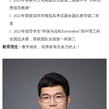
l
2023
年荣获环江毛南族自治县第二高级中学“学科优
秀指导教师”
l
2022
年荣获深圳市模拟高考试题命题比赛市级二等
奖
l
2021
年指导学生“环保马拉松
Envirothon
”高中理工科
全国总决赛，荣获团队全国第一和第三
教育理念：
教学相长，培养富有生命力的人！