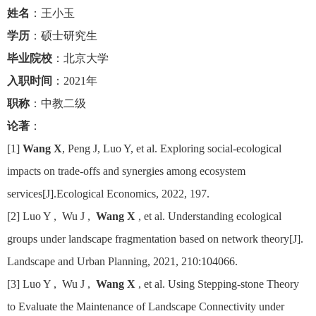
姓名
：王小玉
学历
：硕士研究生
毕业院校
：北京大学
入职时间
：
2021
年
职称
：中教二级
论著
：
[1]
Wang X
, Peng J, Luo Y, et al. Exploring social-ecological
impacts on trade-offs and synergies among ecosystem
services[J].Ecological Economics, 2022, 197.
[2] Luo Y ,
Wu J ,
Wang X
, et al. Understanding ecological
groups under landscape fragmentation based on network theory[J].
Landscape and Urban Planning, 2021, 210:104066.
[3] Luo Y ,
Wu J ,
Wang X
, et al. Using Stepping-stone Theory
to Evaluate the Maintenance of Landscape Connectivity under