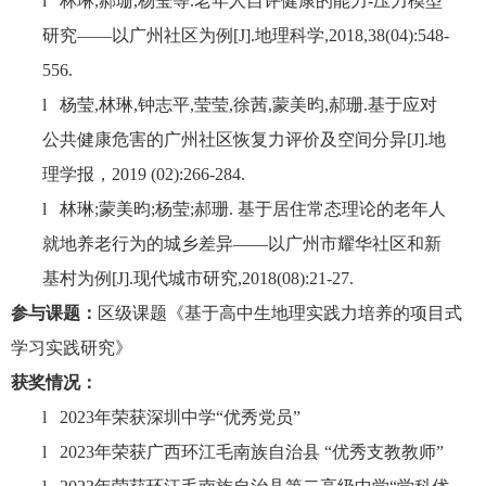
l
林琳
,
郝珊
,
杨莹等
.
老年人自评健康的能力
-
压力模型
研究
——
以广州社区为例
[J].
地理科学
,2018,38(04):548-
556.
l
杨莹
,
林琳
,
钟志平
,
莹莹
,
徐茜
,
蒙美昀
,
郝珊
.
基于应对
公共健康危害的广州社区恢复力评价及空间分异
[J].
地
理学报，
2019 (02):266-284.
l
林琳
;
蒙美昀
;
杨莹
;
郝珊
.
基于居住常态理论的老年人
就地养老行为的城乡差异——以广州市耀华社区和新
基村为例
[J].
现代城市研究
,2018(08):21-27.
参与课题：
区级课题《基于高中生地理实践力培养的项目式
学习实践研究》
获奖情况：
l
2023
年荣获深圳中学“优秀党员”
l
2023
年荣获广西环江毛南族自治县 “优秀支教教师”