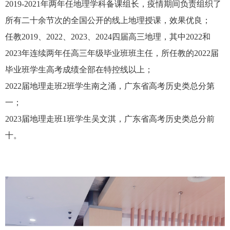
2019-2021
年两年任地理学科备课组长，疫情期间负责组织了
所有二十余节次的全国公开的线上地理授课，效果优良；
任教
2019
、
2022
、
2023
、
2024
四届高三地理，其中
2022
和
2023
年连续两年任高三年级毕业班班主任，所任教的
2022
届
毕业班学生高考成绩全部在特控线以上；
2022
届地理走班
2
班学生南之涌，广东省高考历史类总分第
一；
2023
届地理走班
1
班学生吴文淇，广东省高考历史类总分前
十。