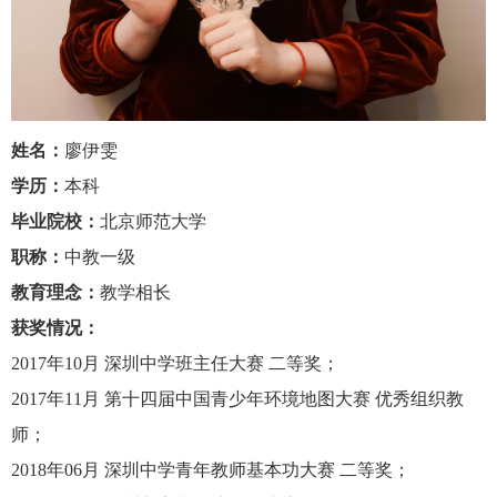
姓名：
廖伊雯
学历：
本科
毕业院校：
北京师范大学
职称：
中教一级
教育理念：
教学相长
获奖情况：
2017
年
10
月
深圳中学班主任大赛
二等奖；
2017
年
11
月
第十四届中国青少年环境地图大赛
优秀组织教
师；
2018
年
06
月
深圳中学青年教师基本功大赛
二等奖；